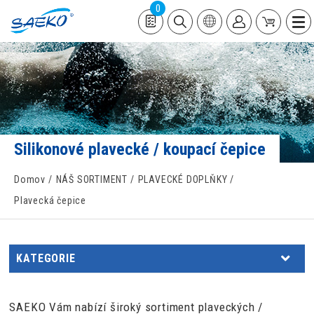
0
Silikonové plavecké / koupací čepice
Domov
NÁŠ SORTIMENT
PLAVECKÉ DOPLŇKY
Plavecká čepice
KATEGORIE
SAEKO Vám nabízí široký sortiment plaveckých /