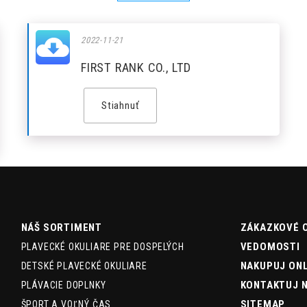
2022-11-21
FIRST RANK CO., LTD
Stiahnuť
NÁŠ SORTIMENT
ZÁKAZKOVÉ 
VEDOMOSTI
PLAVECKÉ OKULIARE PRE DOSPELÝCH
NAKUPUJ ONL
DETSKÉ PLAVECKÉ OKULIARE
KONTAKTUJ 
PLÁVACIE DOPLNKY
SITEMAP
ŠPORT A VOĽNÝ ČAS