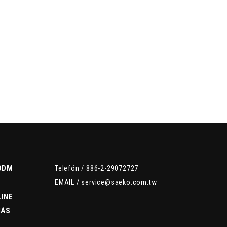
ODM
Telefón /
886-2-29072727
EMAIL /
service@saeko.com.tw
INE
NÁS