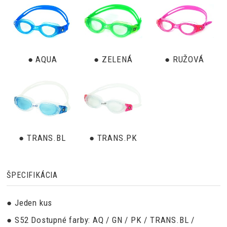
● AQUA
● ZELENÁ
● RUŽOVÁ
● TRANS.BL
● TRANS.PK
ŠPECIFIKÁCIA
● Jeden kus
● S52 Dostupné farby: AQ / GN / PK / TRANS.BL /