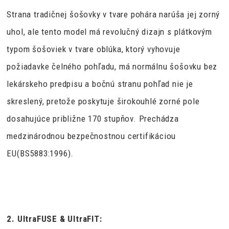
Strana tradičnej šošovky v tvare pohára narúša jej zorný
uhol, ale tento model má revolučný dizajn s plátkovým
typom šošoviek v tvare oblúka, ktorý vyhovuje
požiadavke čelného pohľadu, má normálnu šošovku bez
lekárskeho predpisu a bočnú stranu pohľad nie je
skreslený, pretože poskytuje širokouhlé zorné pole
dosahujúce približne 170 stupňov. Prechádza
medzinárodnou bezpečnostnou certifikáciou
EU(BS5883:1996).
2. UltraFUSE & UltraFIT: