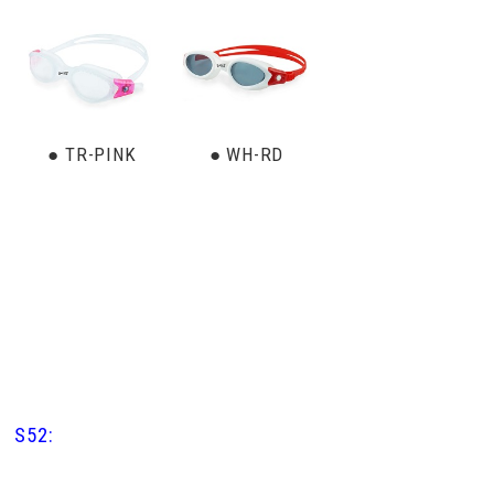
● TR-PINK
● WH-RD
S52: