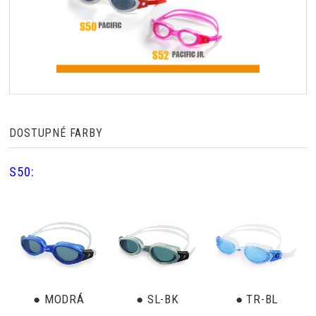
DOSTUPNÉ FARBY
S50:
● MODRÁ
● SL-BK
● TR-BL