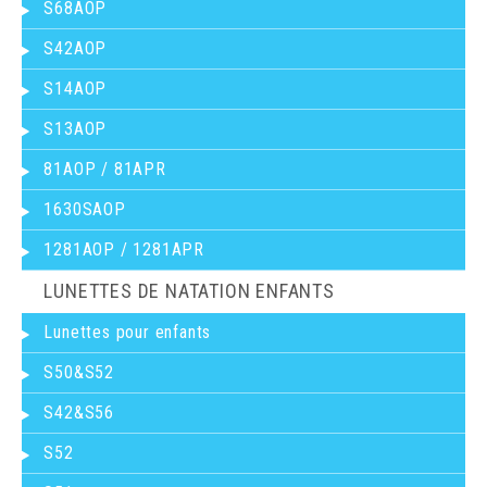
S68AOP
S42AOP
S14AOP
S13AOP
81AOP / 81APR
1630SAOP
1281AOP / 1281APR
LUNETTES DE NATATION ENFANTS
Lunettes pour enfants
S50&S52
S42&S56
S52