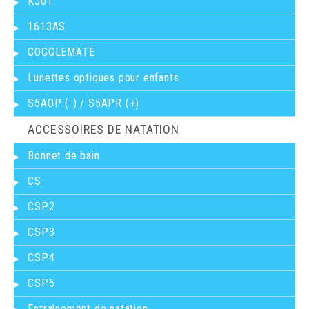
KJ01
1613AS
GOGGLEMATE
Lunettes optiques pour enfants
S5AOP (-) / S5APR (+)
ACCESSOIRES DE NATATION
Bonnet de bain
CS
CSP2
CSP3
CSP4
CSP5
Entraînement de natation