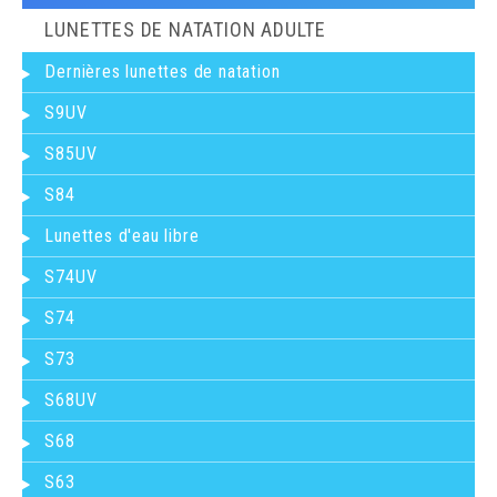
LUNETTES DE NATATION ADULTE
Dernières lunettes de natation
S9UV
S85UV
S84
Lunettes d'eau libre
S74UV
S74
S73
S68UV
S68
S63