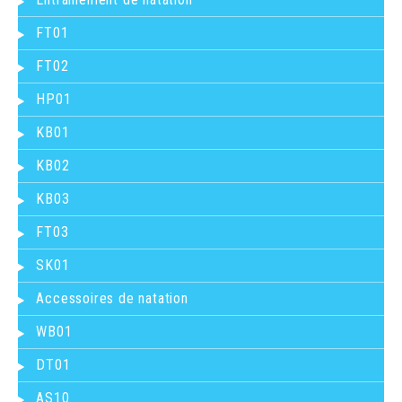
FT01
FT02
HP01
KB01
KB02
KB03
FT03
SK01
Accessoires de natation
WB01
DT01
AS10