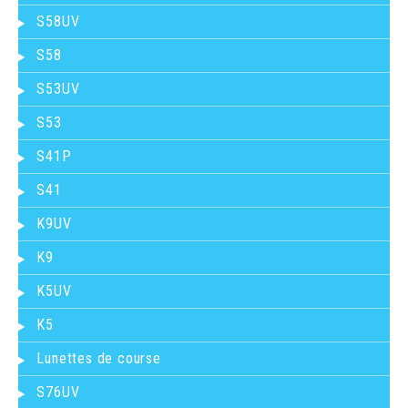
S58UV
S58
S53UV
S53
S41P
S41
K9UV
K9
K5UV
K5
Lunettes de course
S76UV