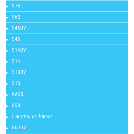
S76
S62
S46UV
S46
S14UV
S14
S13UV
S13
KA25
S58
Lunettes de fitness
S67UV